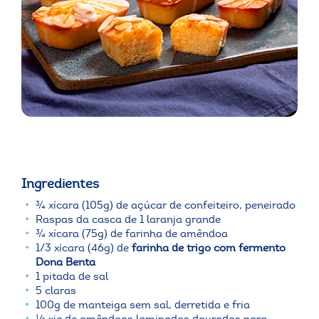
Ingredientes
¾ xícara (105g) de açúcar de confeiteiro, peneirado
Raspas da casca de 1 laranja grande
¾ xícara (75g) de farinha de amêndoa
1/3 xícara (46g) de
farinha de trigo com fermento
Dona Benta
1 pitada de sal
5 claras
100g de manteiga sem sal, derretida e fria
½ xic de amêndoas laminadas douradas para