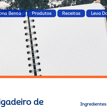
ona Benta
Produtos
Receitas
Leva D
igadeiro de
Ingredientes