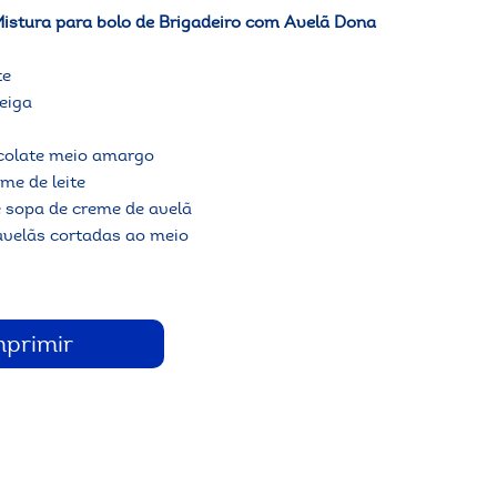
istura para bolo de Brigadeiro com Avelã Dona
te
eiga
colate meio amargo
me de leite
e sopa de creme de avelã
avelãs cortadas ao meio
mprimir