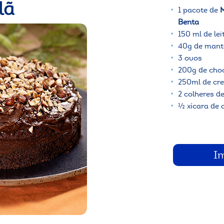
lã
1 pacote de
M
Benta
150 ml de lei
40g de mant
3 ovos
200g de cho
250ml de cre
2 colheres d
½ xícara de 
I