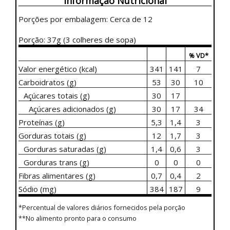
Informação Nutricional
Porções por embalagem: Cerca de 12
Porção: 37g (3 colheres de sopa)
% VD*
Valor energético (kcal)
341
141
7
Carboidratos (g)
53
30
10
Açúcares totais (g)
30
17
Açúcares adicionados (g)
30
17
34
Proteínas (g)
5,3
1,4
3
Gorduras totais (g)
12
1,7
3
Gorduras saturadas (g)
1,4
0,6
3
Gorduras trans (g)
0
0
0
Fibras alimentares (g)
0,7
0,4
2
Sódio (mg)
384
187
9
*Percentual de valores diários fornecidos pela porção
**No alimento pronto para o consumo