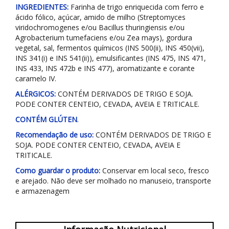
INGREDIENTES:
Farinha de trigo enriquecida com ferro e
ácido fólico, açúcar, amido de milho (Streptomyces
viridochromogenes e/ou Bacillus thuringiensis e/ou
Agrobacterium tumefaciens e/ou Zea mays), gordura
vegetal, sal, fermentos químicos (INS 500(ii), INS 450(vii),
INS 341(i) e INS 541(ii)), emulsificantes (INS 475, INS 471,
INS 433, INS 472b e INS 477), aromatizante e corante
caramelo IV.
ALÉRGICOS:
CONTÉM DERIVADOS DE TRIGO E SOJA.
PODE CONTER CENTEIO, CEVADA, AVEIA E TRITICALE.
CONTÉM GLÚTEN
.
Recomendação de uso:
CONTÉM DERIVADOS DE TRIGO E
SOJA. PODE CONTER CENTEIO, CEVADA, AVEIA E
TRITICALE.
Como guardar o produto:
Conservar em local seco, fresco
e arejado. Não deve ser molhado no manuseio, transporte
e armazenagem