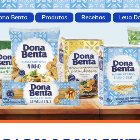
ona Benta
Produtos
Receitas
Leva D