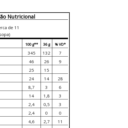
ão Nutricional
rca de 11
 sopa)
100 g**
36 g
% VD*
345
132
7
46
26
9
25
15
24
14
28
8,7
3
6
14
1,8
3
2,4
0,5
3
2,4
0
0
4,6
2,7
11