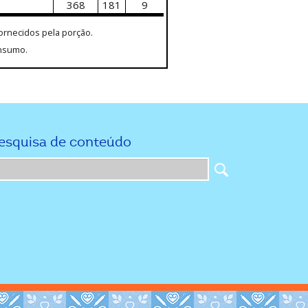
368
181
9
fornecidos pela porção.
onsumo.
esquisa de conteúdo