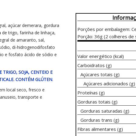
Informaç
gral, açúcar demerara, gordura
Porções por embalagem: Ce
a de trigo, farinha de linhaça,
Porção: 36g (2 colheres de
tegral de amaranto, sal,
ódio, di-hidrogenodifosfato
cio e fosfato ácido de sódio e
Valor energético (kcal)
Carboidratos (g)
TRIGO, SOJA, CENTEIO E
Açúcares totais (g)
ITICALE. CONTÉM GLÚTEN
.
Açúcares adicionados (g)
m local seco, fresco e
Proteínas (g)
nuseio, transporte e
Gorduras totais (g)
Gorduras saturadas (g)
Gorduras trans (g)
Fibras alimentares (g)