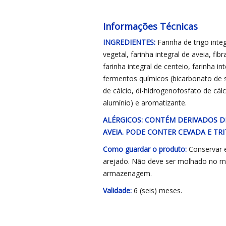
Informações Técnicas
INGREDIENTES:
Farinha de trigo inte
vegetal, farinha integral de aveia, fibr
farinha integral de centeio, farinha in
fermentos químicos (bicarbonato de s
de cálcio, di-hidrogenofosfato de cál
alumínio) e aromatizante.
ALÉRGICOS: CONTÉM DERIVADOS DE 
AVEIA. PODE CONTER CEVADA E TR
Como guardar o produto:
Conservar e
arejado. Não deve ser molhado no ma
armazenagem.
Validade:
6 (seis) meses.