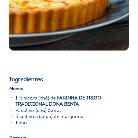
Ingredientes
Massa:
1 ½ xícara (chá) de
FARINHA DE TRIGO
TRADICIONAL DONA BENTA
½ colher (chá) de sal
5 colheres (sopa) de margarina
1 ovo
Recheio: