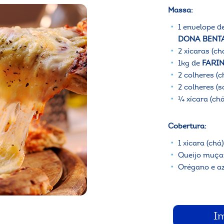
Massa:
1 envelope d
DONA BENTA
2 xícaras (ch
1kg de
FARI
2 colheres (c
2 colheres (
¼ xícara (chá
Cobertura:
1 xícara (ch
Queijo muçar
Orégano e az
I