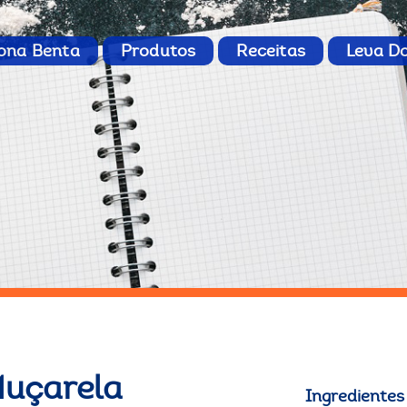
ona Benta
Produtos
Receitas
Leva D
Muçarela
Ingredientes