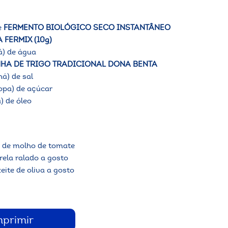
e
FERMENTO BIOLÓGICO SECO INSTANTÂNEO
 FERMIX (10g)
á) de água
NHA DE TRIGO TRADICIONAL DONA BENTA
há) de sal
sopa) de açúcar
) de óleo
á) de molho de tomate
ela ralado a gosto
eite de oliva a gosto
mprimir