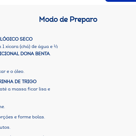
Modo de Preparo
OLÓGICO SECO
 1 xícara (chá) de água e ½
DICIONAL DONA BENTA
.
ar e o óleo.
RINHA DE TRIGO
té a massa ficar lisa e
me.
rções e forme bolas.
utos.