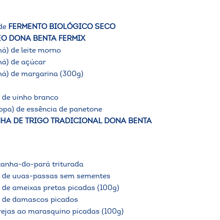
 de
FERMENTO BIOLÓGICO SECO
O DONA BENTA FERMIX
há) de leite morno
chá) de açúcar
chá) de margarina (300g)
) de vinho branco
sopa) de essência de panetone
NHA DE TRIGO TRADICIONAL DONA BENTA
tanha-do-pará triturada
á) de uvas-passas sem sementes
á) de ameixas pretas picadas (100g)
á) de damascos picados
erejas ao marasquino picadas (100g)