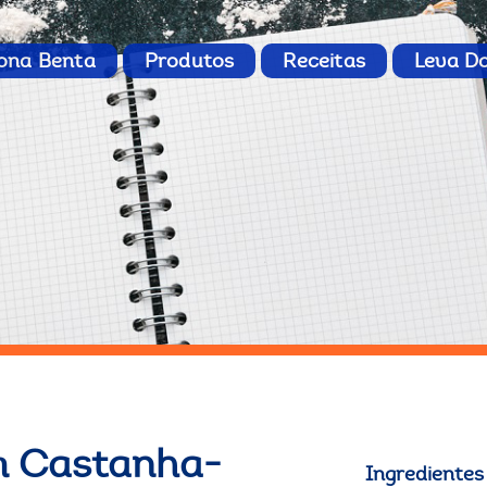
ona Benta
Produtos
Receitas
Leva D
m Castanha-
Ingredientes