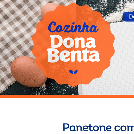
D
Panetone co