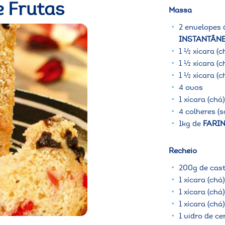
e Frutas
Massa
2 envelopes
INSTANTÂNE
1 ½ xícara (c
1 ½ xícara (
1 ½ xícara (
4 ovos
1 xícara (chá
4 colheres (
1kg de
FARI
Recheio
200g de cas
1 xícara (ch
1 xícara (ch
1 xícara (ch
1 vidro de c