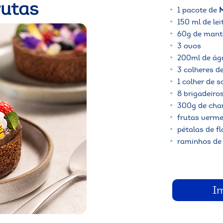
rutas
1 pacote de
M
150 ml de lei
60g de mant
3 ovos
200ml de ág
3 colheres d
1 colher de 
8 brigadeir
300g de chan
frutas verme
pétalas de f
raminhos de
I