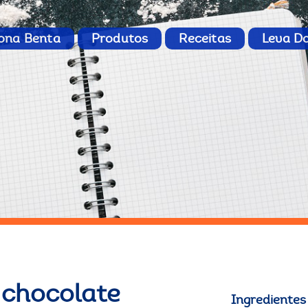
ona Benta
Produtos
Receitas
Leva D
 chocolate
Ingredientes