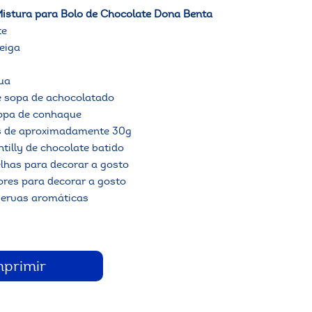
istura para Bolo de Chocolate Dona Benta
te
eiga
ua
e sopa de achocolatado
sopa de conhaque
os de aproximadamente 30g
tilly de chocolate batido
lhas para decorar a gosto
lores para decorar a gosto
 ervas aromáticas
mprimir