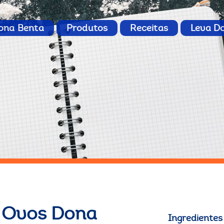
ona Benta
Produtos
Receitas
Leva D
 Ovos Dona
Ingredientes