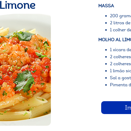
 Limone
MASSA
200 gram
2 litros d
1 colher d
MOLHO AL LIM
1 xícara d
2 colhere
2 colhere
1 limão si
Sal a gos
Pimenta d
I