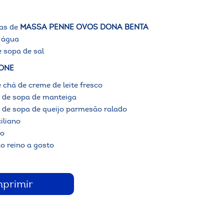
as de
MASSA PENNE OVOS DONA BENTA
e água
e sopa de sal
ONE
e chá de creme de leite fresco
s de sopa de manteiga
s de sopa de queijo parmesão ralado
ciliano
to
o reino a gosto
mprimir