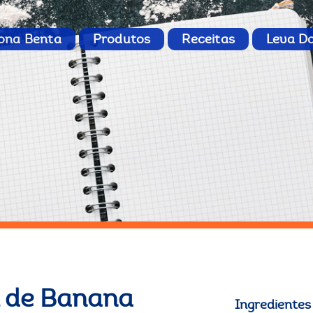
ona Benta
Produtos
Receitas
Leva D
l de Banana
Ingredientes