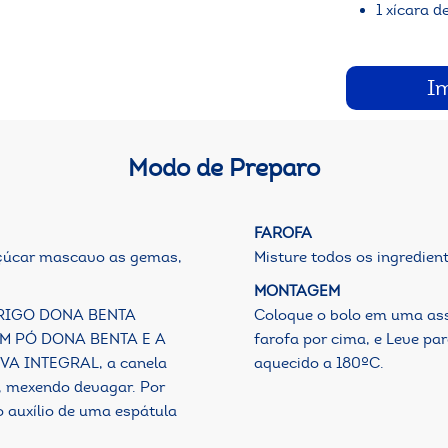
1 xícara 
I
Modo de Preparo
FAROFA
açúcar mascavo as gemas,
Misture todos os ingredien
MONTAGEM
 TRIGO DONA BENTA
Coloque o bolo em uma ass
M PÓ DONA BENTA E A
farofa por cima, e Leve pa
A INTEGRAL, a canela
aquecido a 180ºC.
a, mexendo devagar. Por
 auxílio de uma espátula