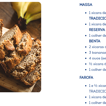
MASSA
1 xícara d
TRADICI
1 xícara d
RESERVA
1 colher 
BENTA
2 xícaras
3 bananas
4 ovos (s
½ xícara 
1 colher 
FAROFA
1 e ½ xí
TRADICI
1 xícara d
1 colher d